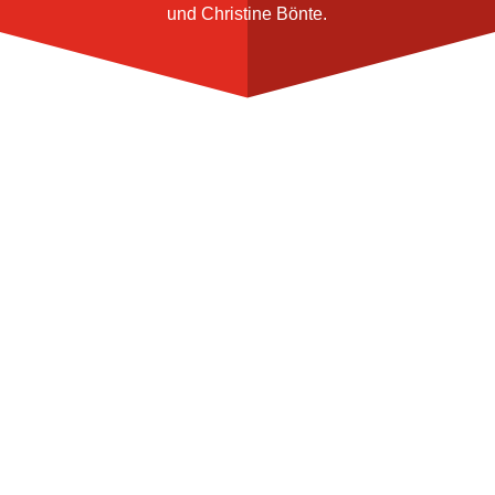
und Christine Bönte.
Unsere Leistungen
Vertrieb von
Schlauchschutz-
Kunststoffwendel